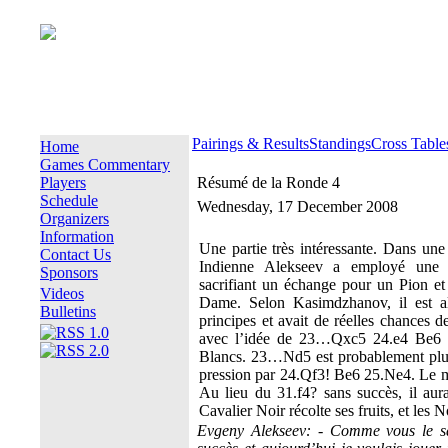
Pairings & Results
Standings
Cross Table
Home
Games Commentary
Players
Résumé de la Ronde 4
Schedule
Wednesday, 17 December 2008
Organizers
Information
Une partie très intéressante. Dans un
Contact Us
Indienne Alekseev a employé une 
Sponsors
sacrifiant un échange pour un Pion et 
Videos
Dame. Selon Kasimdzhanov, il est al
Bulletins
principes et avait de réelles chances d
avec l’idée de 23…Qxc5 24.e4 Be6 25
Blancs. 23…Nd5 est probablement plus 
pression par 24.Qf3! Be6 25.Ne4. Le m
Au lieu du 31.f4? sans succès, il aur
Cavalier Noir récolte ses fruits, et les N
Evgeny Alekseev: - Comme vous le sa