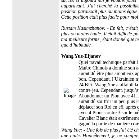
succès et aujourd’hui je voulais jouer
auparavant. J’ai cherché la possibilit
position paraissait plus ou moins égale,
Cette position était plus facile pour moi
Rustam Kasimzhanov: - En fait, c’était
plus ou moins égale. Il était difficile 
ma meilleure forme, étant donné que m
que d’habitude.
Wang Yue-Eljanov
Quel travail technique parfait !
Maître Chinois a dominé son ad
aurait dû être plus ambitieux a
bon. Cependant, l’Ukrainien n’a
24.Bf5! Wang Yue a affaibli la 
contre-jeu. Cependant, jusqu’
Abandonner un Pion avec 41…Bh
aurait dû souffrir un peu plus
déplacer son Roi en e6, après qu
avec 4 Pions contre 3 sur le mê
Cavalier Blanc était extrêmeme
gagné la partie de manière con
Wang Yue: - Une fois de plus j’ai été c
une nulle. Honnêtement, je ne compre