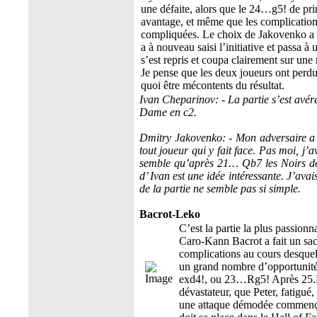
une défaite, alors que le 24…g5! de pr
avantage, et même que les complications 
compliquées. Le choix de Jakovenko a 
a à nouveau saisi l’initiative et passa 
s’est repris et coupa clairement sur 
Je pense que les deux joueurs ont perdu
quoi être mécontents du résultat.
Ivan Cheparinov: - La partie s’est avér
Dame en c2.
Dmitry Jakovenko: - Mon adversaire a 
tout joueur qui y fait face. Pas moi, j’
semble qu’après 21… Qb7 les Noirs dev
d’ Ivan est une idée intéressante. J’ava
de la partie ne semble pas si simple.
Bacrot-Leko
C’est la partie la plus passion
Caro-Kann Bacrot a fait un sacr
complications au cours desquel
un grand nombre d’opportunit
exd4!, ou 23…Rg5! Après 25.Bd
dévastateur, que Peter, fatigué
une attaque démodée commenç