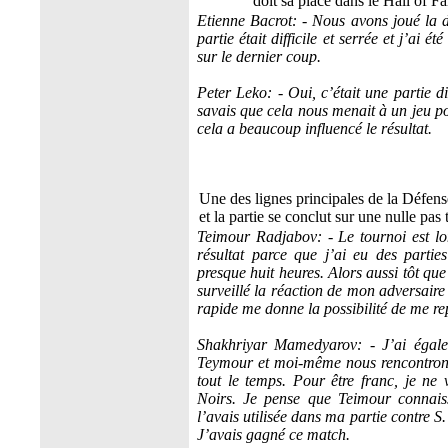
doit sa place dans le Hall of F
Etienne Bacrot: - Nous avons joué la 
partie était difficile et serrée et j’ai
sur le dernier coup.
Peter Leko: - Oui, c’était une partie d
savais que cela nous menait à un jeu po
cela a beaucoup influencé le résultat.
Une des lignes principales de la Défens
et la partie se conclut sur une nulle pas
Teimour Radjabov: - Le tournoi est lo
résultat parce que j’ai eu des partie
presque huit heures. Alors aussi tôt que
surveillé la réaction de mon adversaire 
rapide me donne la possibilité de me re
Shakhriyar Mamedyarov: - J’ai égaleme
Teymour et moi-même nous rencontrons 
tout le temps. Pour être franc, je ne
Noirs. Je pense que Teimour connaiss
l’avais utilisée dans ma partie contre
J’avais gagné ce match.