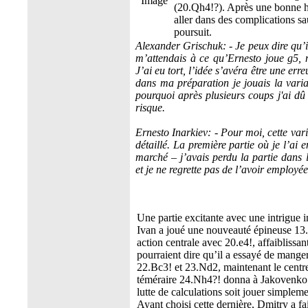
(20.Qh4!?). Après une bonne he
aller dans des complications s
poursuit.
Alexander Grischuk: - Je peux dire qu’il
m’attendais à ce qu’Ernesto joue g5, 
J’ai eu tort, l’idée s’avéra être une err
dans ma préparation je jouais la vari
pourquoi après plusieurs coups j'ai dû
risque.
Ernesto Inarkiev: - Pour moi, cette vari
détaillé. La première partie où je l’ai 
marché – j’avais perdu la partie dans 
et je ne regrette pas de l’avoir employé
Une partie excitante avec une intrigue 
Ivan a joué une nouveauté épineuse 13.
action centrale avec 20.e4!, affaiblissa
pourraient dire qu’il a essayé de manger
22.Bc3! et 23.Nd2, maintenant le centre
téméraire 24.Nh4?! donna à Jakovenko l
lutte de calculations soit jouer simplem
Ayant choisi cette dernière, Dmitry a fa