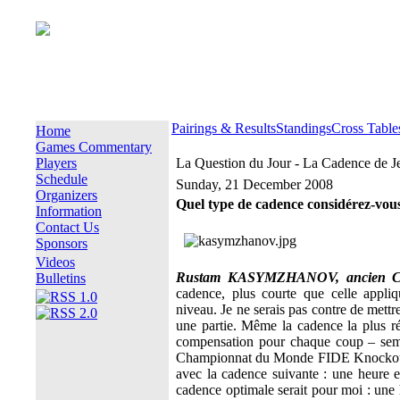
Pairings & Results
Standings
Cross Table
Home
Games Commentary
Players
La Question du Jour - La Cadence de J
Schedule
Sunday, 21 December 2008
Organizers
Quel type de cadence considérez-vo
Information
Contact Us
Sponsors
Videos
Rustam KASYMZHANOV, ancien C
Bulletins
cadence, plus courte que celle appliq
niveau. Je ne serais pas contre de mett
une partie. Même la cadence la plus 
compensation pour chaque coup – sembl
Championnat du Monde FIDE Knockout, T
avec la cadence suivante : une heure 
cadence optimale serait pour moi : une 