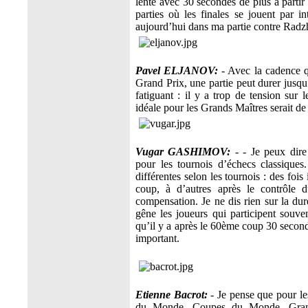
lente avec 30 secondes de plus à partir
parties où les finales se jouent par in
aujourd’hui dans ma partie contre Radz
Pavel ELJANOV:
- Avec la cadence q
Grand Prix, une partie peut durer jusq
fatiguant : il y a trop de tension sur
idéale pour les Grands Maîtres serait de
Vugar GASHIMOV:
- - Je peux dire
pour les tournois d’échecs classique
différentes selon les tournois : des foi
coup, à d’autres après le contrôle 
compensation. Je ne dis rien sur la dur
gêne les joueurs qui participent souve
qu’il y a après le 60ème coup 30 secon
important.
Etienne Bacrot:
- Je pense que pour l
du Monde, Coupes du Monde, Grand P