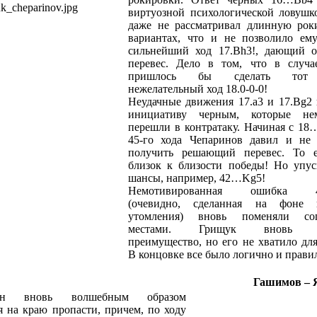
виртуозной психологической ловушк
даже не рассматривал длинную рок
вариантах, что и не позволило ему
сильнейший ход 17.Bh3!, дающий 
перевес. Дело в том, что в случ
пришлось бы сделать тот
нежелательный ход 18.0-0-0!
Неудачные движения 17.a3 и 17.Bg2 
инициативу черным, которые нем
перешли в контратаку. Начиная с 18
45-го хода Чепаринов давил и не
получить решающий перевес. То 
близок к близости победы! Но упус
шансы, например, 42…Kg5!
Немотивированная ошибка 4
(очевидно, сделанная на фоне к
утомления) вновь поменяли соп
местами. Грищук вновь п
преимущество, но его не хватило дл
В концовке все было логично и прави
Гашимов – 
нин вновь волшебным образом
я на краю пропасти, причем, по ходу