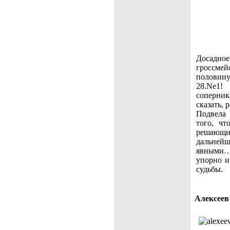
Досад
гроссмей
половин
28.Ne1!
соперни
сказать,
Подвела 
того, чт
решающ
дальнейш
явными…
упорно и
судьбы.
Алексеев