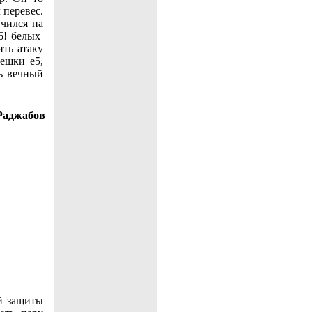
 перевес.
чился на
6! белых
ить атаку
ешки e5,
ь вечный
Раджабов
й защиты