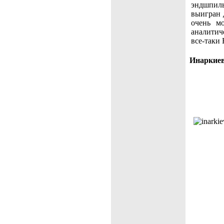
эндшпил
выигран 
очень м
аналитич
все-таки
Инаркие