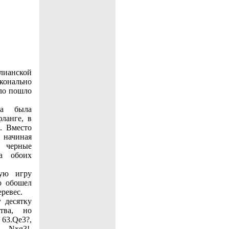
ианской
онально
ло пошло
ба была
ланге, в
. Вместо
 начиная
 черные
а обоих
рую игру
о обошел
ревес.
 десятку
тва, но
3.Qe3?,
…Nxg3!.