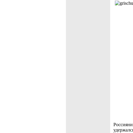
Россия
удержалс