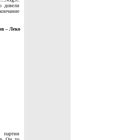
о довели
ончание
в – Леко
 партии
р. Он то