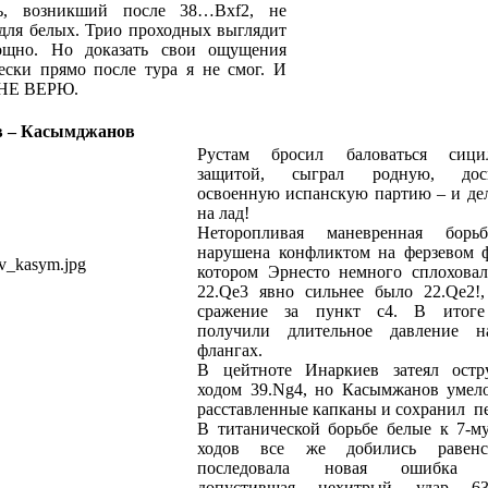
ь, возникший после 38…Bxf2, не
для белых. Трио проходных выглядит
ощно. Но доказать свои ощущения
ески прямо после тура я не смог. И
 НЕ ВЕРЮ.
в – Касымджанов
Рустам бросил баловаться сицил
защитой, сыграл родную, доск
освоенную испанскую партию – и де
на лад!
Неторопливая маневренная борь
нарушена конфликтом на ферзевом ф
котором Эрнесто немного сплоховал
22.Qe3 явно сильнее было 22.Qe2!,
сражение за пункт c4. В итоге
получили длительное давление н
флангах.
В цейтноте Инаркиев затеял ост
ходом 39.Ng4, но Касымжанов умел
расставленные капканы и сохранил пе
В титанической борьбе белые к 7-му
ходов все же добились равенс
последовала новая ошибка 6
допустившая нехитрый удар 63