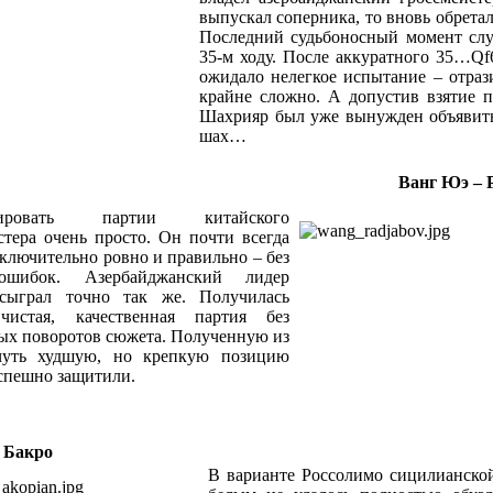
выпускал соперника, то вновь обретал
Последний судьбоносный момент слу
35-м ходу. После аккуратного 35…Qf
ожидало нелегкое испытание – отраз
крайне сложно. А допустив взятие п
Шахрияр был уже вынужден объявит
шах…
Ванг Юэ – 
тировать партии китайского
стера очень просто. Он почти всегда
сключительно ровно и правильно – без
шибок. Азербайджанский лидер
 сыграл точно так же. Получилась
чистая, качественная партия без
ых поворотов сюжета. Полученную из
чуть худшую, но крепкую позицию
спешно защитили.
 Бакро
В варианте Россолимо сицилианско