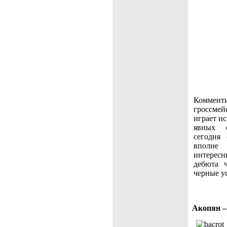
Коммен
гроссмей
играет и
явных о
сегодня
вполне 
интересн
дебюта 
черные у
Акопян –