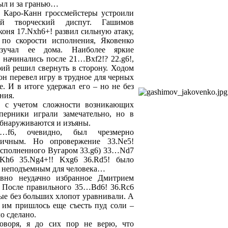
ыл и за гранью…
 Каро-Канн гроссмейстеры устроили
ий творческий диспут. Гашимов
коня 17.Nxh6+! развил сильную атаку,
 по скорости исполнения, Яковенко
зучал ее дома. Наиболее яркие
 начинались после 21…Bxf2!? 22.g6!,
ий решил свернуть в сторону. Ходом
н перевел игру в трудное для черных
е. И в итоге удержал его – но не без
ния.
, с учетом сложности возникающих
оперники играли замечательно, но в
обнаруживаются и изъяны.
…f6, очевидно, был чрезмерно
тичным. Но опровержение 33.Ne5!
исполненного Вугаром 33.g6) 33…Nd7
 Kh6 35.Ng4+!! Kxg6 36.Rd5! было
 неподъемным для человека…
Явно неудачно избранное Дмитрием
После правильного 35…Bd6! 36.Rc6
ые без больших хлопот уравнивали. А
 им пришлось еще съесть пуд соли –
о сделано.
оворя, я до сих пор не верю, что