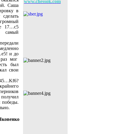
www.chessok.com
ой. Саша
ировку в
 сделать
огромный
ае 17…c5
 самый
передали
едленно
…e5! и до
 раз мог
есть был
кал свои
5…Kf6?
райнего
ерников
олучил
я победы.
льно.
Яковенко