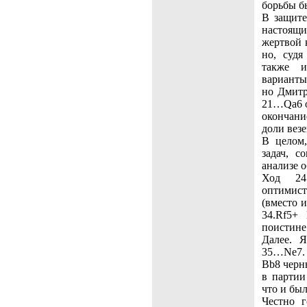
борьбы б
В защите
настоящ
жертвой 
но, судя
также и
варианты
но Дмитр
21…Qa6 о
окончани
доли везе
В целом
задач, с
анализе 
Ход 24
оптимис
(вместо 
34.Rf5+
поистине
Далее. 
35…Ne7. 
Bb8 черн
в партии
что и был
Честно г