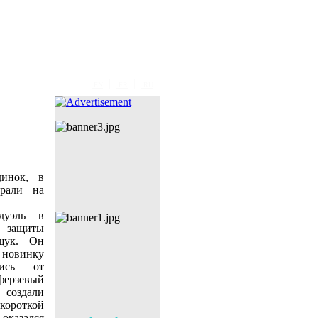
|
|
EN
FR
RU
инок, в
грали на
дуэль в
й защиты
щук. Он
новинку
шись от
ферзевый
 создали
ороткой
оказался