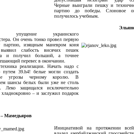
Черные выиграли пешку и техничн
партию до победы. Слоновое ок
получилось учебным.
Эльяно
ное упущение украинского
стера. Он очень тонко провел первую
у партию, изящным маневром коня
 выявил слабость висячих пешек
ка и получил большой, а точнее
 решающий перевес в окончании.
техника реализации. Начать надо с
о путем 39.h4! белые могли создать
ие угрозы черному королю. В
ем шансы белых были уже не столь
 Леко защищался исключительно
 хладнокровно – и заслужил подарок
 – Мамедьяров
Инициативой на протяжении всей
владел азербайджанский гроссмейсте