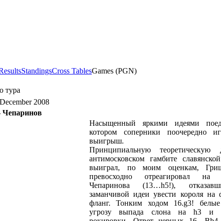
Results
Standings
Cross Tables
Games (PGN)
о тура
6 December 2008
 Чепаринов
Насыщенный яркими идеями поед
котором соперники поочередно и
выигрыш.
Принципиальную теоретическую 
антимосковском гамбите славянско
выиграл, по моим оценкам, Гри
превосходно отреагировал на 
Чепаринова (13…h5!), отказав
заманчивой идеи увести короля на 
фланг. Тонким ходом 16.g3! белые
угрозу выпада слона на h3 и к
рокировки. Ответ черных 16…Bb4 