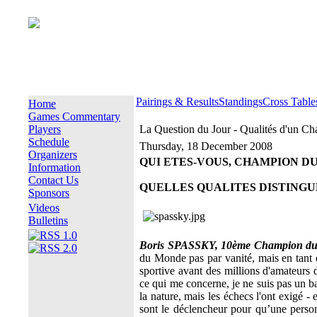
Pairings & Results
Standings
Cross Table
Home
Games Commentary
Players
La Question du Jour - Qualités d'un 
Schedule
Thursday, 18 December 2008
Organizers
QUI ETES-VOUS, CHAMPION D
Information
Contact Us
QUELLES QUALITES DISTINGU
Sponsors
Videos
Bulletins
Boris SPASSKY, 10ème Champion d
du Monde pas par vanité, mais en tant 
sportive avant des millions d'amateurs 
ce qui me concerne, je ne suis pas un ba
la nature, mais les échecs l'ont exigé -
sont le déclencheur pour qu’une person